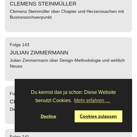
CLEMENS STEINMÜLLER
Clemens Steinmüller über Chapter und Herzenssachen mit
Businessschwerpunkt
Folge 143
JULIAN ZIMMERMANN
Julian Zimmermann über Design-Methodologie und wirklich
Neues
Du kennst das ja schon: Diese Website
Folge 142
benutzt Cookies.
Mehr erfahren …
CHRISTOPH AMEND
Die ersten Interviews und was man mit der Zeit so lernt
Decline
Cookies zulassen
Folge 141