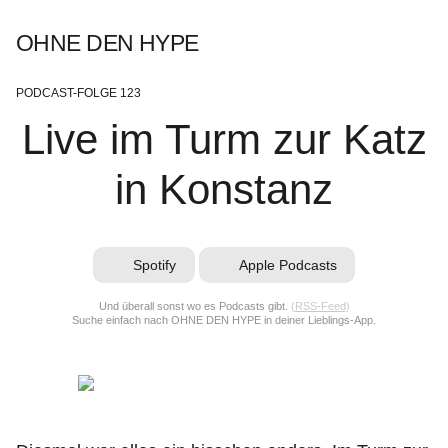
OHNE DEN HYPE
PODCAST-FOLGE 123
Live im Turm zur Katz
in Konstanz
Spotify
Apple Podcasts
Und überall sonst wo es Podcasts gibt.
(
RSS-Feed
)
Suche einfach nach OHNE DEN HYPE in deiner Lieblings-App.