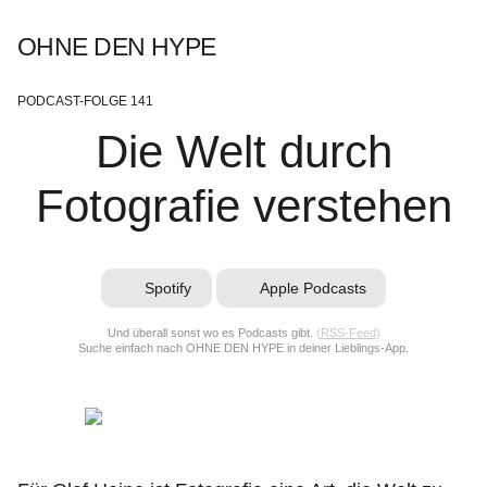
OHNE DEN HYPE
PODCAST-FOLGE 141
Die Welt durch
Fotografie verstehen
Spotify
Apple Podcasts
Und überall sonst wo es Podcasts gibt.
(
RSS-Feed
)
Suche einfach nach OHNE DEN HYPE in deiner Lieblings-App.