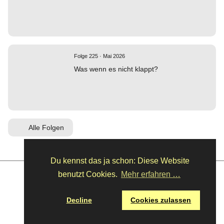
Folge 225 · Mai 2026
Was wenn es nicht klappt?
Alle Folgen
Du kennst das ja schon: Diese Website
benutzt Cookies.
Mehr erfahren …
Der Interview-Podcast mit Kreativen. Sven führt intime Gespräche mit
Persönlichkeiten aus Design, Kunst und Kultur.
Jede Woche neu.
Decline
Cookies zulassen
© 2026 ·
Impressum
·
Datenschutz