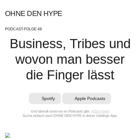
OHNE DEN HYPE
PODCAST-FOLGE 48
Business, Tribes und
wovon man besser
die Finger lässt
Spotify
Apple Podcasts
Und überall sonst wo es Podcasts gibt.
(
RSS-Feed
)
Suche einfach nach OHNE DEN HYPE in deiner Lieblings-App.