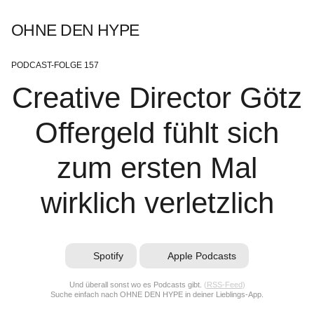
OHNE DEN HYPE
PODCAST-FOLGE 157
Creative Director Götz
Offergeld fühlt sich
zum ersten Mal
wirklich verletzlich
Spotify
Apple Podcasts
Und überall sonst wo es Podcasts gibt.
(
RSS-Feed
)
Suche einfach nach OHNE DEN HYPE in deiner Lieblings-App.