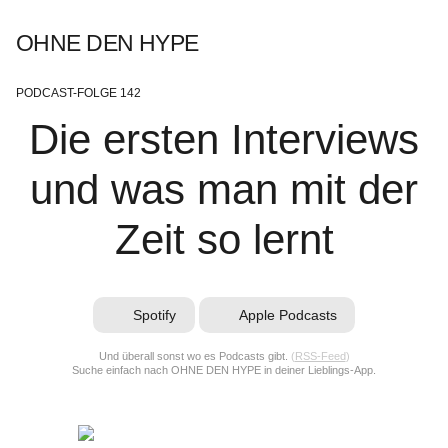
OHNE DEN HYPE
PODCAST-FOLGE 142
Die ersten Interviews
und was man mit der
Zeit so lernt
Spotify
Apple Podcasts
Und überall sonst wo es Podcasts gibt.
(
RSS-Feed
)
Suche einfach nach OHNE DEN HYPE in deiner Lieblings-App.