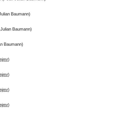
Julian Baumann)
 Julian Baumann)
ian Baumann)
njmr
)
njmr
)
njmr
)
njmr
)