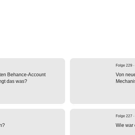
Folge 229 ·
ten Behance-Account
Von neue
ingt das was?
Mechani
Folge 227 ·
an?
Wie war 