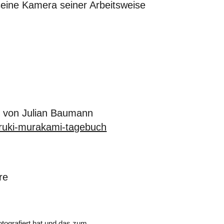
eine Kamera seiner Arbeitsweise
s von Julian Baumann
haruki-murakami-tagebuch
re
tografiert hat und das zum