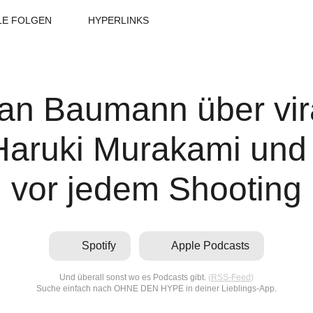
LE FOLGEN
HYPERLINKS
ian Baumann über vira
Haruki Murakami und
vor jedem Shooting
Spotify
Apple Podcasts
Und überall sonst wo es Podcasts gibt.
(
RSS-Feed
)
Suche einfach nach OHNE DEN HYPE in deiner Lieblings-App.