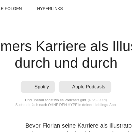
LE FOLGEN
HYPERLINKS
ers Karriere als Illus
durch und durch
Spotify
Apple Podcasts
Und überall sonst wo es Podcasts gibt.
(
RSS-Feed
)
Suche einfach nach OHNE DEN HYPE in deiner Lieblings-App.
Bevor Florian seine Karriere als Illustra