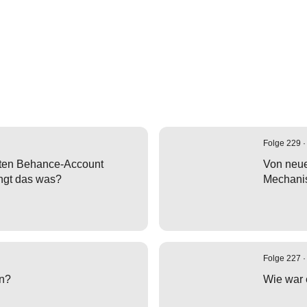
Folge 229 ·
ten Behance-Account
Von neue
ingt das was?
Mechani
Folge 227 ·
an?
Wie war 