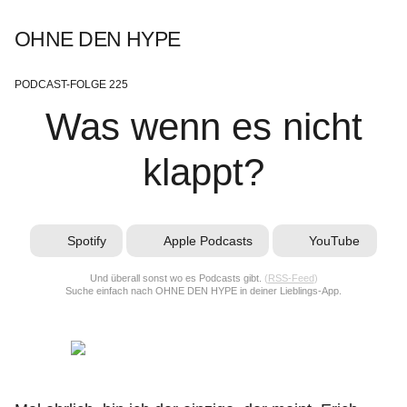
OHNE DEN HYPE
PODCAST-FOLGE 225
Was wenn es nicht
klappt?
Spotify
Apple Podcasts
YouTube
Und überall sonst wo es Podcasts gibt.
(
RSS-Feed
)
Suche einfach nach OHNE DEN HYPE in deiner Lieblings-App.