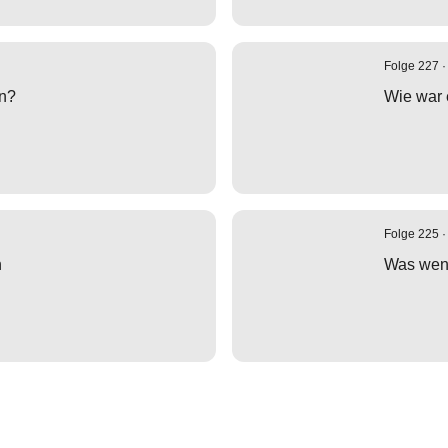
Folge 227 ·
an?
Wie war 
Folge 225 ·
n
Was wenn