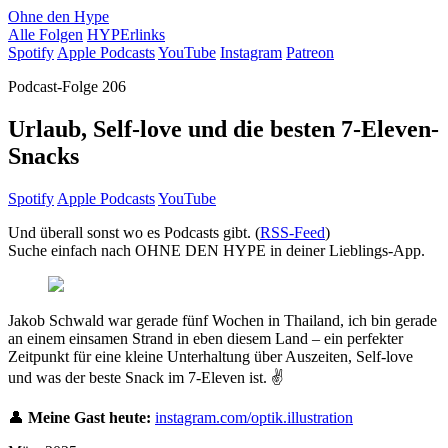
Ohne den Hype
Alle Folgen
HYPErlinks
Spotify
Apple Podcasts
YouTube
Instagram
Patreon
Podcast-Folge 206
Urlaub, Self-love und die besten 7-Eleven-
Snacks
Spotify
Apple Podcasts
YouTube
Und überall sonst wo es Podcasts gibt.
(
RSS-Feed
)
Suche einfach nach OHNE DEN HYPE in deiner Lieblings-App.
Jakob Schwald war gerade fünf Wochen in Thailand, ich bin gerade
an einem einsamen Strand in eben diesem Land – ein perfekter
Zeitpunkt für eine kleine Unterhaltung über Auszeiten, Self-love
und was der beste Snack im 7-Eleven ist. ✌️
👤
Meine Gast heute:
instagram.com/optik.illustration