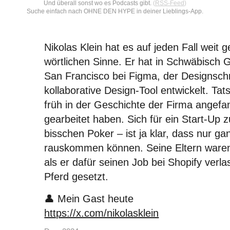
Und überall sonst wo es Podcasts gibt.
(
RSS-Feed
)
Suche einfach nach OHNE DEN HYPE in deiner Lieblings-App.
Nikolas Klein hat es auf jeden Fall weit
wörtlichen Sinne. Er hat in Schwäbisch G
San Francisco bei Figma, der Designsch
kollaborative Design-Tool entwickelt. Tat
früh in der Geschichte der Firma angefan
gearbeitet haben. Sich für ein Start-Up z
bisschen Poker – ist ja klar, dass nur 
rauskommen können. Seine Eltern waren 
als er dafür seinen Job bei Shopify verla
Pferd gesetzt.
👤
Mein Gast heute
https://x.com/nikolasklein