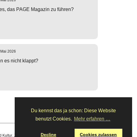
 Mai 2026
es, das PAGE Magazin zu führen?
 Mai 2026
 es nicht klappt?
Du kennst das ja schon: Diese Website
benutzt Cookies.
Mehr erfahren …
Decline
Cookies zulassen
d Kultur.
Jede Woche neu.